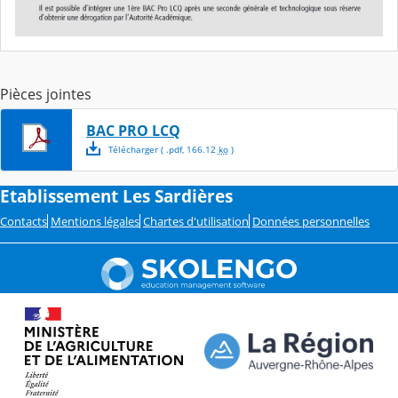
Pièces jointes
BAC PRO LCQ
Télécharger
( .
pdf
,
166.12
ko
)
Etablissement Les Sardières
Contacts
Mentions légales
Chartes d'utilisation
Données personnelles