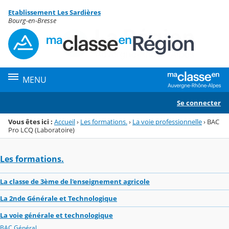
Panneau de gestion des cookies
Etablissement Les Sardières
Menu de la rubrique
Contenu
Bourg-en-Bresse
MENU
Se connecter
Vous êtes ici :
Accueil
›
Les formations.
›
La voie professionnelle
›
BAC
Pro LCQ (Laboratoire)
Les formations.
La classe de 3ème de l'enseignement agricole
La 2nde Générale et Technologique
La voie générale et technologique
BAC Général