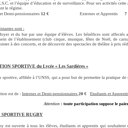
.S.C. et l’équipe d’éducation et de surveillance. Pour ses activités cette
nt le régime.
 et Demi-pensionnaires
12 €
Externes et Apprentis
7
istantes sont :
foyer et du bar par une équipe d’élèves. Les bénéfices sont affectés a
sein de l’établissement (club cirque, musique, fêtes de Noël, de carnav
sister à des concerts, et de découvrir des spectacles de théâtre à prix réd
ION SPORTIVE du Lycée « Les Sardières »
 sportive, affiliée à l’UNSS, qui a pour but de permettre la pratique de
tion est de :
Internes et Demi-pensionnaires
20
€
Etudiants et Apprent
Attention
: toute participation suppose le paie
N SPORTIVE RUGBY
y est ouverte à tous les élèves, étudiants et apprentis qui souhaitent