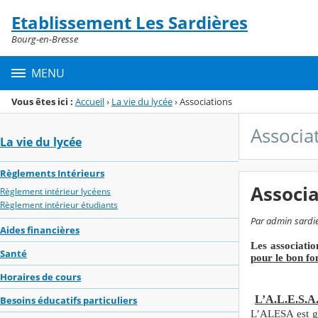
Panneau de gestion des cookies
Etablissement Les Sardières
Menu de la rubrique
Contenu
Bourg-en-Bresse
MENU
Vous êtes ici :
Accueil
›
La vie du lycée
›
Associations
Associa
La vie du lycée
Règlements Intérieurs
Associa
Règlement intérieur lycéens
Règlement intérieur étudiants
Par admin sardie
Aides financières
Les associatio
Santé
pour le bon fo
Horaires de cours
L’A.L.E.S.A. 
Besoins éducatifs particuliers
L’ALESA est gé