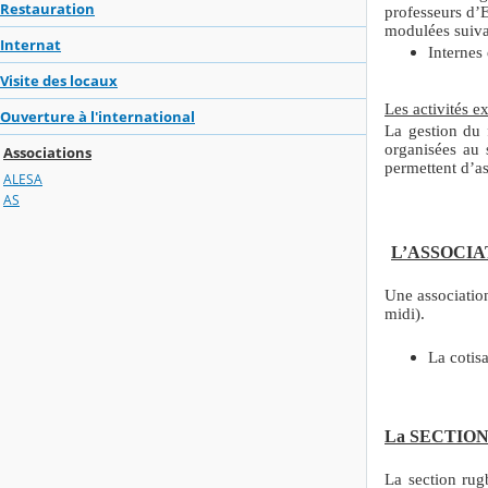
Restauration
professeurs d’E
modulées suiva
Internat
Internes
Visite des locaux
Les activités ex
Ouverture à l'international
La gestion du 
organisées au 
Associations
permettent d’as
ALESA
AS
L’ASSOCIAT
Une association
midi).
La cotisa
La SECTIO
La section rugb