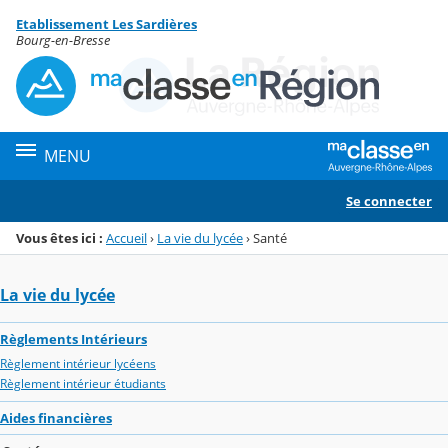
Panneau de gestion des cookies
Etablissement Les Sardières
Menu de la rubrique
Contenu
Bourg-en-Bresse
MENU
Se connecter
Vous êtes ici :
Accueil
›
La vie du lycée
›
Santé
La vie du lycée
Règlements Intérieurs
Règlement intérieur lycéens
Règlement intérieur étudiants
Aides financières