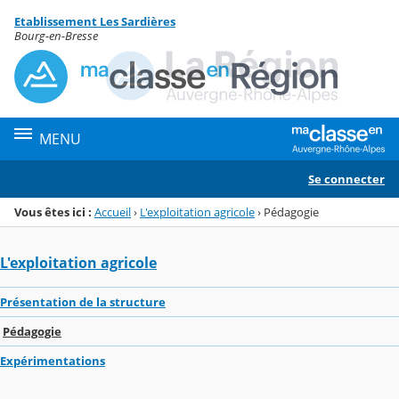
Panneau de gestion des cookies
Etablissement Les Sardières
Menu de la rubrique
Contenu
Bourg-en-Bresse
MENU
Se connecter
Vous êtes ici :
Accueil
›
L'exploitation agricole
›
Pédagogie
L'exploitation agricole
Présentation de la structure
Pédagogie
Expérimentations