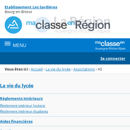
Panneau de gestion des cookies
Etablissement Les Sardières
Menu de la rubrique
Contenu
Bourg-en-Bresse
MENU
Se connecter
Vous êtes ici :
Accueil
›
La vie du lycée
›
Associations
›
AS
La vie du lycée
Règlements Intérieurs
Règlement intérieur lycéens
Règlement intérieur étudiants
Aides financières