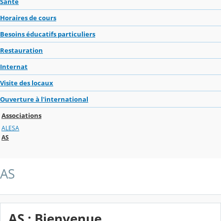
Santé
Horaires de cours
Besoins éducatifs particuliers
Restauration
Internat
Visite des locaux
Ouverture à l'international
Associations
ALESA
AS
AS
AS : Bienvenue