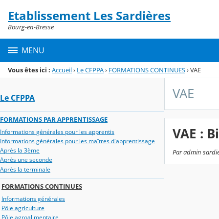
Panneau de gestion des cookies
Etablissement Les Sardières
Menu de la rubrique
Contenu
Bourg-en-Bresse
MENU
Vous êtes ici :
Accueil
›
Le CFPPA
›
FORMATIONS CONTINUES
›
VAE
VAE
Le CFPPA
FORMATIONS PAR APPRENTISSAGE
VAE : 
Informations générales pour les apprentis
Informations générales pour les maîtres d'apprentissage
Après la 3ème
Par admin sardie
Après une seconde
Après la terminale
FORMATIONS CONTINUES
Informations générales
Pôle agriculture
Pôle agroalimentaire