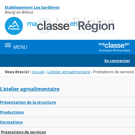
Panneau de gestion des cookies
Etablissement Les Sardières
Menu de la rubrique
Contenu
Bourg-en-Bresse
MENU
Se connecter
Vous êtes ici :
Accueil
›
L'atelier agroalimentaire
›
Prestations de services
L'atelier agroalimentaire
Présentation de la structure
Productions
Formations
Prestations de services