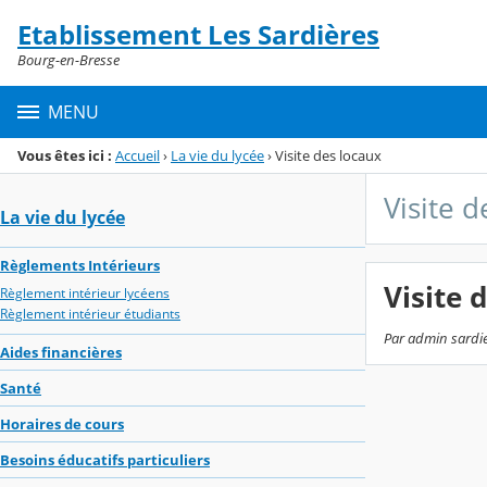
Panneau de gestion des cookies
Etablissement Les Sardières
Menu de la rubrique
Contenu
Bourg-en-Bresse
MENU
Vous êtes ici :
Accueil
›
La vie du lycée
›
Visite des locaux
Visite d
La vie du lycée
Règlements Intérieurs
Visite 
Règlement intérieur lycéens
Règlement intérieur étudiants
Par admin sardie
Aides financières
Santé
Horaires de cours
Besoins éducatifs particuliers