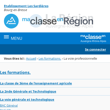
Panneau de gestion des cookies
Etablissement Les Sardières
Menu de la rubrique
Contenu
Bourg-en-Bresse
MENU
Se connecter
Vous êtes ici :
Accueil
›
Les formations.
›
La voie professionnelle
Les formations.
La classe de 3ème de l'enseignement agricole
La 2nde Générale et Technologique
La voie générale et technologique
BAC Général