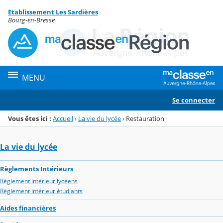
Panneau de gestion des cookies
Etablissement Les Sardières
Menu de la rubrique
Contenu
Bourg-en-Bresse
MENU
Se connecter
Vous êtes ici :
Accueil
›
La vie du lycée
›
Restauration
La vie du lycée
Règlements Intérieurs
Règlement intérieur lycéens
Règlement intérieur étudiants
Aides financières