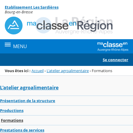
Panneau de gestion des cookies
Etablissement Les Sardières
Menu de la rubrique
Contenu
Bourg-en-Bresse
MENU
Se connecter
Vous êtes ici :
Accueil
›
L'atelier agroalimentaire
›
Formations
L'atelier agroalimentaire
Présentation de la structure
Productions
Formations
Prestations de services