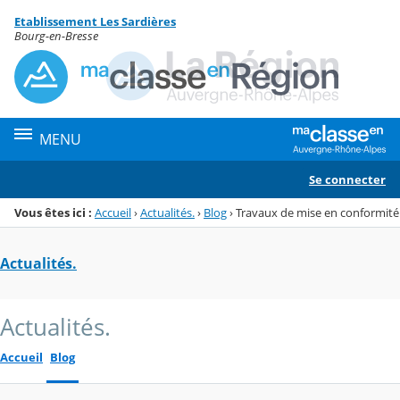
Panneau de gestion des cookies
Etablissement Les Sardières
Menu de la rubrique
Contenu
Bourg-en-Bresse
MENU
Se connecter
Vous êtes ici :
Accueil
›
Actualités.
›
Blog
›
Travaux de mise en conformité
Actualités.
Actualités.
Accueil
Blog