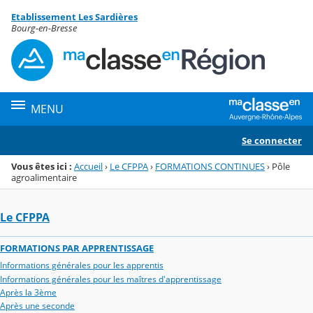
Panneau de gestion des cookies
Etablissement Les Sardières
Menu de la rubrique
Contenu
Bourg-en-Bresse
MENU
Se connecter
Vous êtes ici :
Accueil
›
Le CFPPA
›
FORMATIONS CONTINUES
›
Pôle
agroalimentaire
Le CFPPA
FORMATIONS PAR APPRENTISSAGE
Informations générales pour les apprentis
Informations générales pour les maîtres d'apprentissage
Après la 3ème
Après une seconde